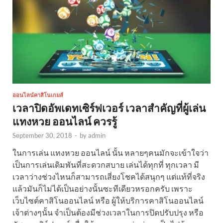
ออนไลน์คาสิโนเกมส์
เวลาปิดอัพเดทเซิร์ฟเวอร์ เวลาสำคัญที่ผู้เล่น
แทงหวย ออนไลน์ ควรรู้
September 30, 2018
-
by
admin
ในการเล่น แทงหวย ออนไลน์ นั้น หลายๆคนมักจะเข้าใจว่า
เป็นการเล่นเดิมพันที่สะดวกสบาย เล่นได้ทุกที่ ทุกเวลา มี
เวลาว่างช่วงไหนก็สามารถเสี่ยงโชคได้สนุกๆ แต่แท้ที่จริง
แล้วมันก็ไม่ได้เป็นอย่างนั้นซะทีเดียวหรอกครับ เพราะ
เว็บไซต์คาสิโนออนไลน์ หรือ ผู้ให้บริการคาสิโนออนไลน์
เจ้าต่างๆนั้น จำเป็นต้องมีช่วงเวลาในการปิดปรับปรุง หรือ