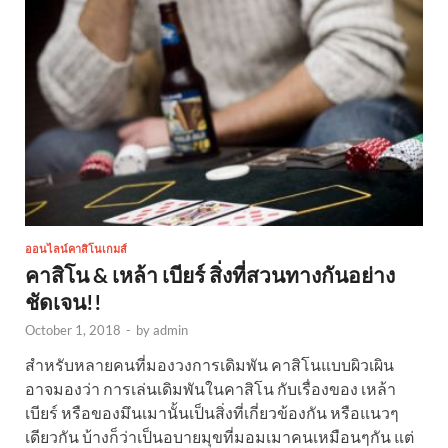
ออนไลน์คาสิโนเกมส์
คาสิโน & เหล้า เบียร์ สิ่งที่สวนทางกันอย่าง
ชัดเจน!!
October 1, 2018
-
by
admin
สำหรับหลายคนที่มองวงการเดิมพัน คาสิโนแบบผิวเผิน
อาจมองว่า การเล่นเดิมพันในคาสิโน กับเรื่องของ เหล้า
เบียร์ หรือของมึนเมานั้นเป็นสิ่งที่เกี่ยวข้องกัน หรือแนวๆ
เดียวกัน บ้างก็ว่าเป็นอบายมุขที่มอมเมาคนเหมือนๆกัน แต่