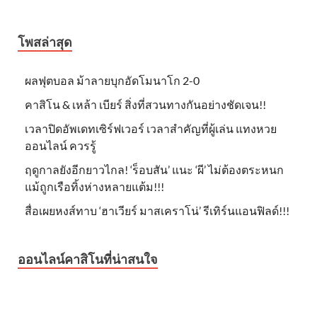
โพสล่าสุด
ผลฟุตบอล ม้าลายบุกอัดโมนาโก 2-0
คาสิโน & เหล้า เบียร์ สิ่งที่สวนทางกันอย่างชัดเจน!!
เวลาปิดอัพเดทเซิร์ฟเวอร์ เวลาสำคัญที่ผู้เล่น แทงหวย
ออนไลน์ ควรรู้
ฤดูกาลยังอีกยาวไกล! ‘ร็อบสัน’ แนะ ‘ผี’ ไม่ต้องตระหนก
แม้ถูกเรือทิ้งห่างหลายแต้ม!!!
สื่อเผยหงส์ทาบ ‘ฮาเวียร์ มาสเคราโน่’ รีเทิร์นแอนฟิลด์!!!
ออนไลน์คาสิโนที่น่าสนใจ