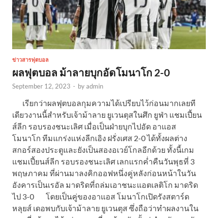
ข่าวสารฟุตบอล
ผลฟุตบอล ม้าลายบุกอัดโมนาโก 2-0
September 12, 2023
-
by
admin
เรียกว่าผลฟุตบอลกุมความได้เปรียบไว้ก่อนมากเลยที
เดียวงานนี้สำหรับเจ้าม้าลาย ยูเวนตุสในศึก ยูฟ่า แชมเปี้ยน
ส์ลีก รอบรองชนะเลิศ เมื่อเป็นฝ่ายบุกไปอัด อาแอส
โมนาโก ทีมแกร่งแห่งลีกเอิง ฝรั่งเศส 2-0 ได้ทั้งผลต่าง
สกอร์สองประตูและยังเป็นสองอเวย์โกลอีกด้วย ทั้งนี้เกม
แชมเปี้ยนส์ลีก รอบรองชนะเลิศ เลกแรกค่ำคืนวันพุธที่ 3
พฤษภาคม ที่ผ่านมาลงคิกออฟหนึ่งคู่หลังก่อนหน้าในวัน
อังคารเป็นเรอัล มาดริดที่ถล่มเอาชนะแอตเลติโก มาดริด
ไป 3-0 โดยเป็นคู่ของอาแอส โมนาโกเปิดรังสตาร์ด
หลุยส์ เดอพบกับเจ้าม้าลาย ยูเวนตุส ซึ่งถือว่าทำผลงานใน