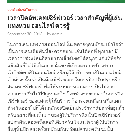
ออนไลน์คาสิโนเกมส์
เวลาปิดอัพเดทเซิร์ฟเวอร์ เวลาสำคัญที่ผู้เล่น
แทงหวย ออนไลน์ ควรรู้
September 30, 2018
-
by
admin
ในการเล่น แทงหวย ออนไลน์ นั้น หลายๆคนมักจะเข้าใจว่า
เป็นการเล่นเดิมพันที่สะดวกสบาย เล่นได้ทุกที่ ทุกเวลา มี
เวลาว่างช่วงไหนก็สามารถเสี่ยงโชคได้สนุกๆ แต่แท้ที่จริง
แล้วมันก็ไม่ได้เป็นอย่างนั้นซะทีเดียวหรอกครับ เพราะ
เว็บไซต์คาสิโนออนไลน์ หรือ ผู้ให้บริการคาสิโนออนไลน์
เจ้าต่างๆนั้น จำเป็นต้องมีช่วงเวลาในการปิดปรับปรุง หรือ
อัพเดทเซิร์ฟเวอร์ เพื่อให้ระบบการเล่นต่างๆเป็นไปด้วย
ความราบรื่นไม่มีปัญหาอะไร โดยช่วงระยะเวลาในการปิด
เซิร์ฟเวอร์ ของแต่ละผู้ให้บริการ ก็อาจจะเหมือน หรือแตก
ต่างกันออกไปก็ได้ แต่มักจะปิดเป็นประจำทุกสัปดาห์อยู่แล้ว
ครับ อย่างที่ผมเห็นมาของผู้ให้บริการนึง นั้นปิดเซิร์ฟเวอร์
สัปดาห์ละสองครั้งเลยทีเดียวครับ ไม่แน่ใจว่าผู้ให้บริการ
อื่นๆนั้นปิด สองครั้งเหมือนกันหรือเปล่านะครับ ฉะนั้น