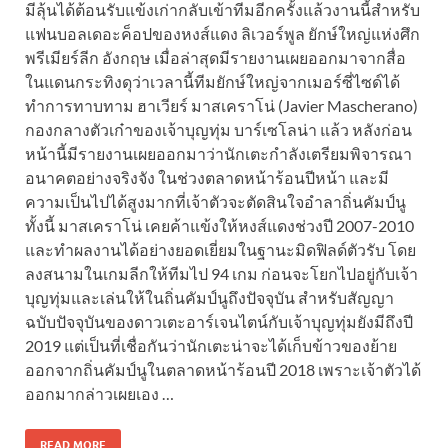
มีลุ้นได้ต้อนรับแข้งเก่ากลับเข้าทีมอีกครั้งแล้วงานนี้สำหรับ
แฟนบอลเดอะค็อปของหงส์แดง ลิเวอร์พูล ยักษ์ใหญ่แห่งศึก
พรีเมียร์ลีก อังกฤษ เมื่อล่าสุดมีรายงานเผยออกมาจากสื่อ
ในแดนกระทิงดุว่าเวลานี้ทีมยักษ์ใหญ่จากเมอร์ซี่ไซด์ได้
ทำการทาบทาม ฮาเวียร์ มาสเคราโน่ (Javier Mascherano)
กองกลางตัวเก๋าของเจ้าบุญทุ่ม บาร์เซโลน่า แล้ว หลังก่อน
หน้านี้มีรายงานเผยออกมาว่านักเตะกำลังเตรียมพิจารณา
อนาคตอย่างจริงจัง ในช่วงตลาดหน้าร้อนปีหน้า และมี
ความเป็นไปได้สูงมากที่เจ้าตัวจะตัดสินใจอำลาถิ่นคัมป์นู
ทั้งนี้ มาสเคราโน่ เคยค้าแข้งให้หงส์แดงช่วงปี 2007-2010
และทำผลงานได้อย่างยอดเยี่ยมในฐานะมิดฟิลด์ตัวรับ โดย
ลงสนามในเกมลีกให้ทีมไป 94 เกม ก่อนจะโยกไปอยู่กับเจ้า
บุญทุ่มและเล่นให้ในถิ่นคัมป์นูถึงปัจจุบัน สำหรับสัญญา
ฉบับปัจจุบันของดาวเตะอาร์เจนไตน์กับเจ้าบุญทุ่มยังมีถึงปี
2019 แต่เป็นที่เชื่อกันว่านักเตะน่าจะได้เก็บข้าวของย้าย
ออกจากถิ่นคัมป์นูในตลาดหน้าร้อนปี 2018 เพราะเจ้าตัวได้
ออกมากล่าวเผยเอง …
READ MORE