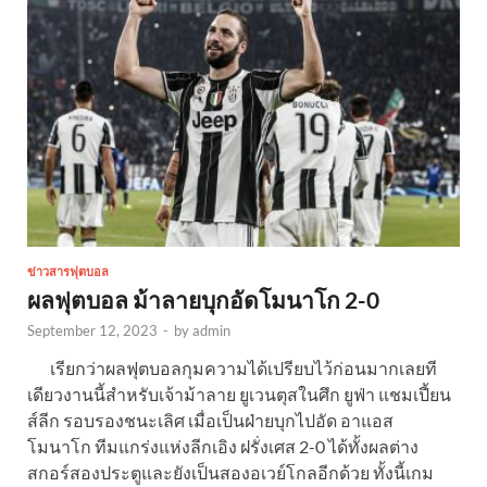
ข่าวสารฟุตบอล
ผลฟุตบอล ม้าลายบุกอัดโมนาโก 2-0
September 12, 2023
-
by
admin
เรียกว่าผลฟุตบอลกุมความได้เปรียบไว้ก่อนมากเลยที
เดียวงานนี้สำหรับเจ้าม้าลาย ยูเวนตุสในศึก ยูฟ่า แชมเปี้ยน
ส์ลีก รอบรองชนะเลิศ เมื่อเป็นฝ่ายบุกไปอัด อาแอส
โมนาโก ทีมแกร่งแห่งลีกเอิง ฝรั่งเศส 2-0 ได้ทั้งผลต่าง
สกอร์สองประตูและยังเป็นสองอเวย์โกลอีกด้วย ทั้งนี้เกม