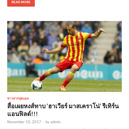
READ MORE
ข่าวสารฟุตบอล
สื่อเผยหงส์ทาบ ‘ฮาเวียร์ มาสเคราโน่’ รีเทิร์น
แอนฟิลด์!!!
November 10, 2017
-
by
admin